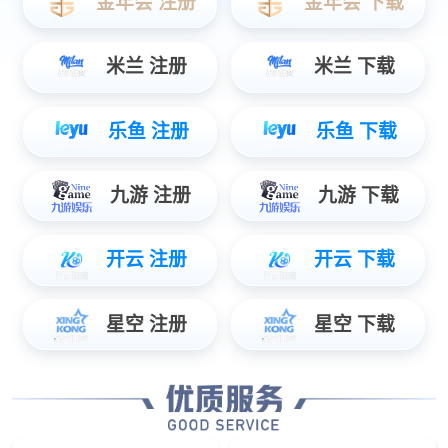
项目案例
新闻动态
公示公告
资料下载
在线留言
联系我们